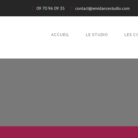
09 70 96 09 35
contact@emidancestudio.com
ACCUEIL
LE STUDIO
LES C