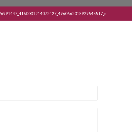
26991447_4160031214072427_4960662018929545517_n