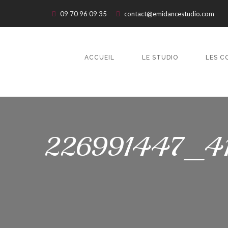
09 70 96 09 35
contact@emidancestudio.com
ACCUEIL
LE STUDIO
LES C
226991447_4