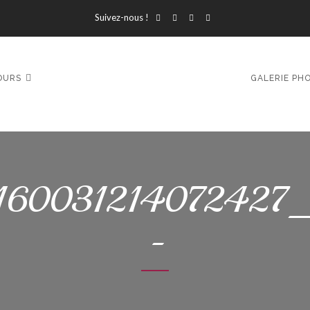
Suivez-nous !
OURS
GALERIE PH
160031214072427
-