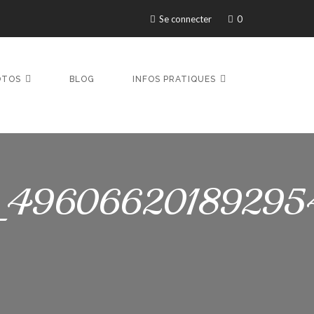
Se connecter
0
OTOS
BLOG
INFOS PRATIQUES
_49606620189295