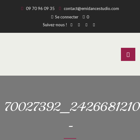
09 70 96 09 35
contact@emidancestudio.com
Se connecter
0
Suivez-nous !
70027392_242668121
-