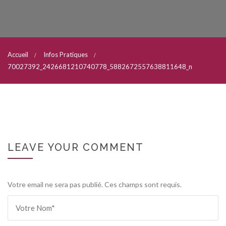
Accueil
Infos Pratiques
70027392_2426681210740778_5882672557638811648_n
LEAVE YOUR COMMENT
Votre email ne sera pas publié. Ces champs sont requis.