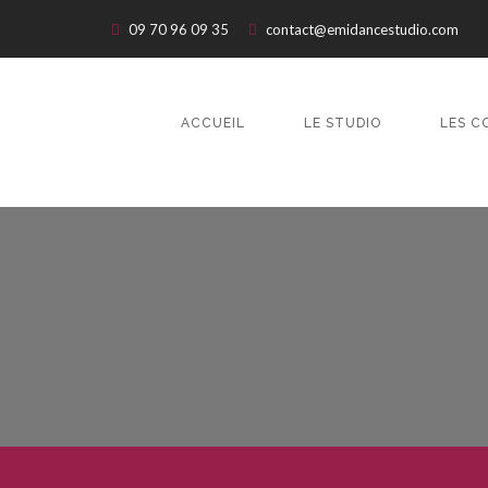
09 70 96 09 35
contact@emidancestudio.com
ACCUEIL
LE STUDIO
LES C