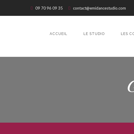
09 70 96 09 35
contact@emidancestudio.com
ACCUEIL
LE STUDIO
LES C