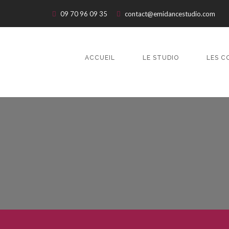
09 70 96 09 35
contact@emidancestudio.com
ACCUEIL
LE STUDIO
LES C