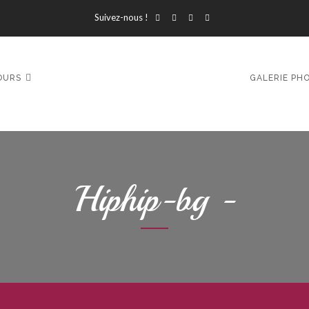
Suivez-nous !
OURS
GALERIE PH
Hiphip-bg -