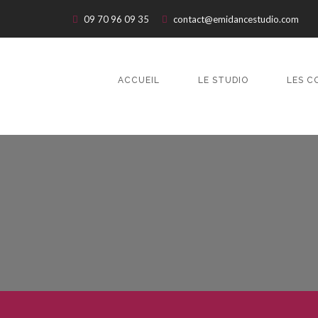
09 70 96 09 35
contact@emidancestudio.com
ACCUEIL
LE STUDIO
LES C