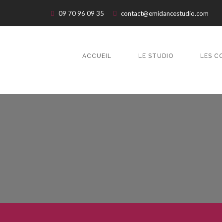
09 70 96 09 35
contact@emidancestudio.com
ACCUEIL
LE STUDIO
LES C