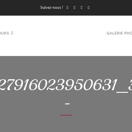
Suivez-nous !
OURS
GALERIE PH
7916023950631_
-