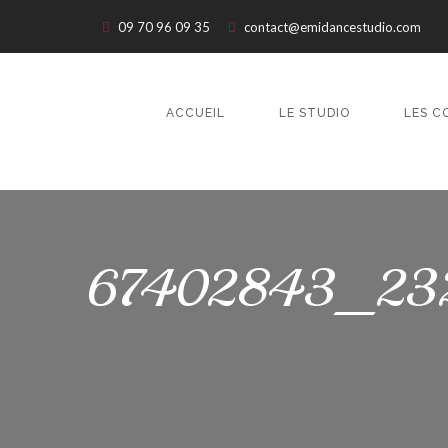
09 70 96 09 35
contact@emidancestudio.com
ACCUEIL
LE STUDIO
LES C
67402843_232