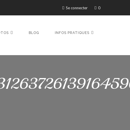
Se connecter
0
OTOS
BLOG
INFOS PRATIQUES
312637261391645