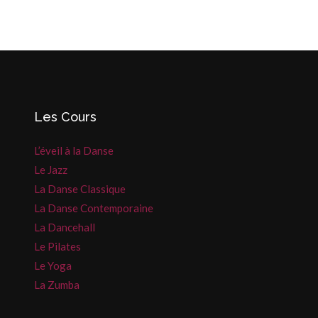
Les Cours
L’éveil à la Danse
Le Jazz
La Danse Classique
La Danse Contemporaine
La Dancehall
Le Pilates
Le Yoga
La Zumba