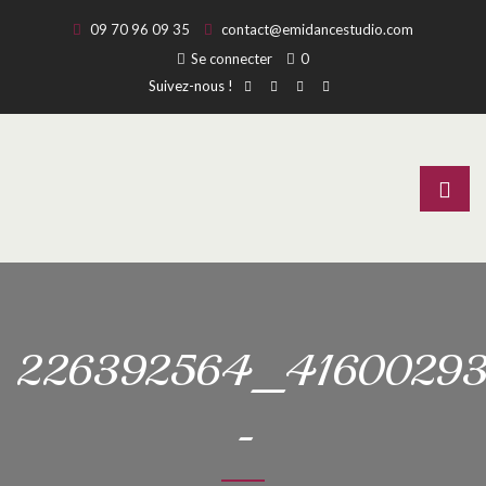
09 70 96 09 35
contact@emidancestudio.com
Se connecter
0
Suivez-nous !
226392564_41600293
-