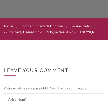
Accueil
Photos du Spectacle Emotions
Galerie Photos
226392564_4160029367405945_5626370326220128298_n
LEAVE YOUR COMMENT
Votre email ne sera pas publié. Ces champs sont requis.