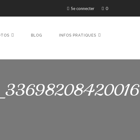
Se connecter
0
OTOS
BLOG
INFOS PRATIQUES
_3369820842001