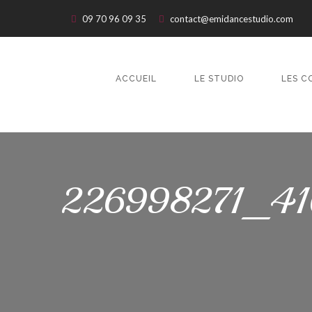
09 70 96 09 35
contact@emidancestudio.com
ACCUEIL
LE STUDIO
LES C
226998271_4