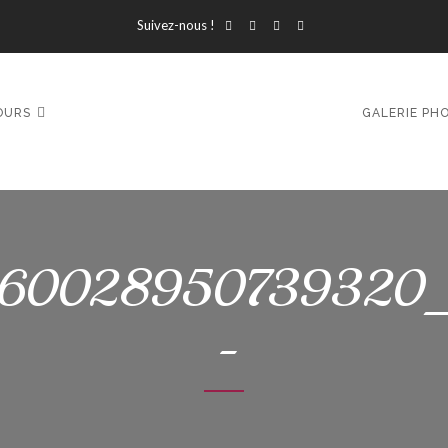
Suivez-nous !
OURS
GALERIE PH
160028950739320
-