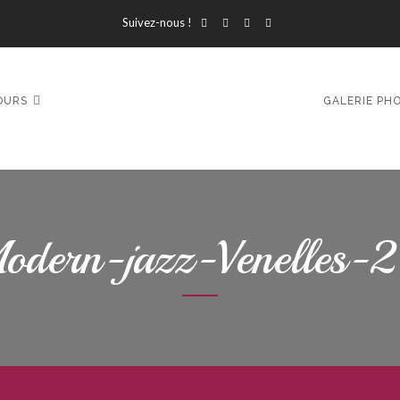
Suivez-nous !
OURS
GALERIE PH
odern-jazz-Venelles-2