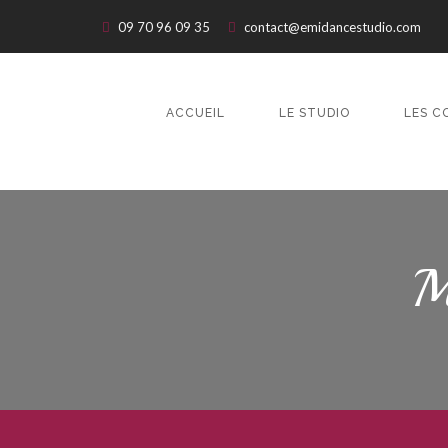
09 70 96 09 35
contact@emidancestudio.com
ACCUEIL
LE STUDIO
LES C
M