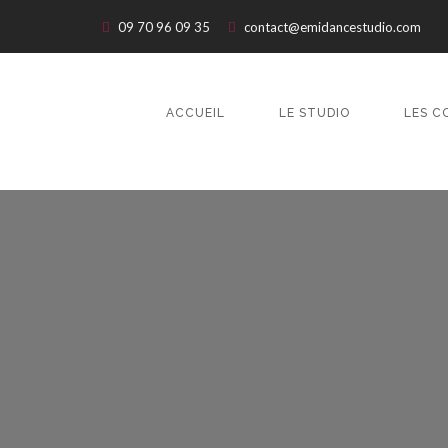
09 70 96 09 35
contact@emidancestudio.com
ACCUEIL
LE STUDIO
LES C